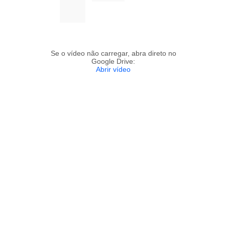
Nota de avaliação 
EXCELENTE no Google.
▶
Se o vídeo não carregar, abra direto no
Google Drive:
Abrir vídeo